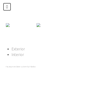
Exterior
Interior
FaLang translation system by Faboba
Esta Semana
943
Este Mês
1236
Total
196669