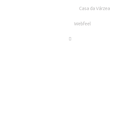
Copyright © 2009 - 2026
Casa da Várzea
Powered by
Webfeel